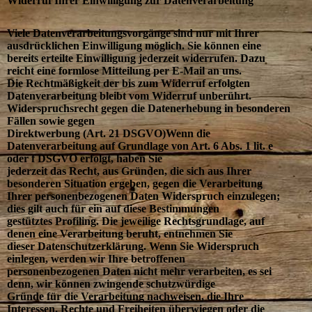
Widerruf Ihrer Einwilligung zur Datenverarbeitung
Viele Datenverarbeitungsvorgänge sind nur mit Ihrer
ausdrücklichen Einwilligung möglich. Sie können eine
bereits erteilte Einwilligung jederzeit widerrufen. Dazu
reicht eine formlose Mitteilung per E-Mail an uns.
Die Rechtmäßigkeit der bis zum Widerruf erfolgten
Datenverarbeitung bleibt vom Widerruf unberührt.
Widerspruchsrecht gegen die Datenerhebung in besonderen
Fällen sowie gegen
Direktwerbung (Art. 21 DSGVO)Wenn die
Datenverarbeitung auf Grundlage von Art. 6 Abs. 1 lit. e
oder f DSGVO erfolgt, haben Sie
jederzeit das Recht, aus Gründen, die sich aus Ihrer
besonderen Situation ergeben, gegen die Verarbeitung
Ihrer personenbezogenen Daten Widerspruch einzulegen;
dies gilt auch für ein auf diese Bestimmungen
gestütztes Profiling. Die jeweilige Rechtsgrundlage, auf
denen eine Verarbeitung beruht, entnehmen Sie
dieser Datenschutzerklärung. Wenn Sie Widerspruch
einlegen, werden wir Ihre betroffenen
personenbezogenen Daten nicht mehr verarbeiten, es sei
denn, wir können zwingende schutzwürdige
Gründe für die Verarbeitung nachweisen, die Ihre
Interessen, Rechte und Freiheiten überwiegen oder die