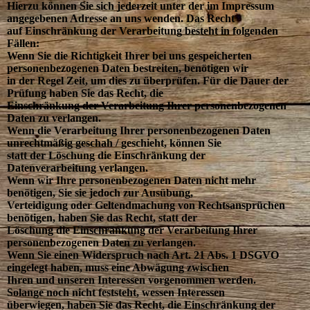
Hierzu können Sie sich jederzeit unter der im Impressum
angegebenen Adresse an uns wenden. Das Recht
auf Einschränkung der Verarbeitung besteht in folgenden
Fällen:
Wenn Sie die Richtigkeit Ihrer bei uns gespeicherten
personenbezogenen Daten bestreiten, benötigen wir
in der Regel Zeit, um dies zu überprüfen. Für die Dauer der
Prüfung haben Sie das Recht, die
Einschränkung der Verarbeitung Ihrer personenbezogenen
Daten zu verlangen.
Wenn die Verarbeitung Ihrer personenbezogenen Daten
unrechtmäßig geschah / geschieht, können Sie
statt der Löschung die Einschränkung der
Datenverarbeitung verlangen.
Wenn wir Ihre personenbezogenen Daten nicht mehr
benötigen, Sie sie jedoch zur Ausübung,
Verteidigung oder Geltendmachung von Rechtsansprüchen
benötigen, haben Sie das Recht, statt der
Löschung die Einschränkung der Verarbeitung Ihrer
personenbezogenen Daten zu verlangen.
Wenn Sie einen Widerspruch nach Art. 21 Abs. 1 DSGVO
eingelegt haben, muss eine Abwägung zwischen
Ihren und unseren Interessen vorgenommen werden.
Solange noch nicht feststeht, wessen Interessen
überwiegen, haben Sie das Recht, die Einschränkung der