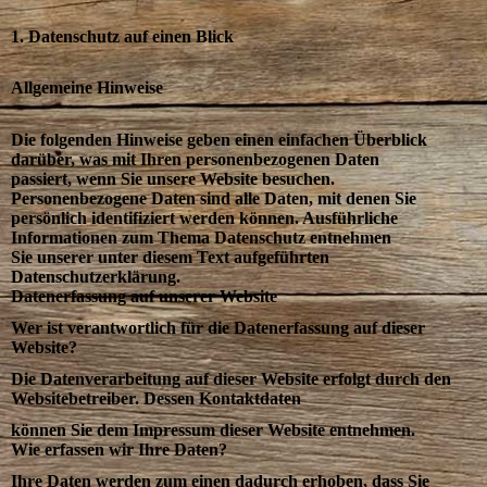
1. Datenschutz auf einen Blick
Allgemeine Hinweise
Die folgenden Hinweise geben einen einfachen Überblick
darüber, was mit Ihren personenbezogenen Daten
passiert, wenn Sie unsere Website besuchen.
Personenbezogene Daten sind alle Daten, mit denen Sie
persönlich identifiziert werden können. Ausführliche
Informationen zum Thema Datenschutz entnehmen
Sie unserer unter diesem Text aufgeführten
Datenschutzerklärung.
Datenerfassung auf unserer Website
Wer ist verantwortlich für die Datenerfassung auf dieser
Website?
Die Datenverarbeitung auf dieser Website erfolgt durch den
Websitebetreiber. Dessen Kontaktdaten
können Sie dem Impressum dieser Website entnehmen.
Wie erfassen wir Ihre Daten?
Ihre Daten werden zum einen dadurch erhoben, dass Sie