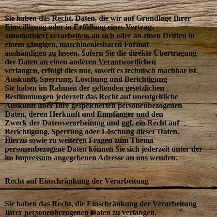
Sie haben das Recht, Daten, die wir auf Grundlage Ihrer
Einwilligung oder in Erfüllung eines Vertrags
automatisiert verarbeiten, an sich oder an einen Dritten in
einem gängigen, maschinenlesbaren Format
aushändigen zu lassen. Sofern Sie die direkte Übertragung
der Daten an einen anderen Verantwortlichen
verlangen, erfolgt dies nur, soweit es technisch machbar ist.
Auskunft, Sperrung, Löschung und Berichtigung
Sie haben im Rahmen der geltenden gesetzlichen
Bestimmungen jederzeit das Recht auf unentgeltliche
Auskunft über Ihre gespeicherten personenbezogenen
Daten, deren Herkunft und Empfänger und den
Zweck der Datenverarbeitung und ggf. ein Recht auf
Berichtigung, Sperrung oder Löschung dieser Daten.
Hierzu sowie zu weiteren Fragen zum Thema
personenbezogene Daten können Sie sich jederzeit unter der
im Impressum angegebenen Adresse an uns wenden.
Recht auf Einschränkung der Verarbeitung
Sie haben das Recht, die Einschränkung der Verarbeitung
Ihrer personenbezogenen Daten zu verlangen.