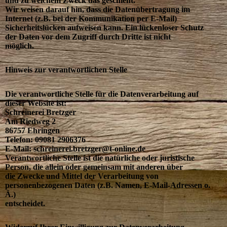
und zu welchem Zweck das geschieht.
Wir weisen darauf hin, dass die Datenübertragung im
Internet (z.B. bei der Kommunikation per E-Mail)
Sicherheitslücken aufweisen kann. Ein lückenloser Schutz
der Daten vor dem Zugriff durch Dritte ist nicht
möglich.
Hinweis zur verantwortlichen Stelle
Die verantwortliche Stelle für die Datenverarbeitung auf
dieser Website ist:
Schreinerei Bretzger
Am Riedweg 2
86757 Ehringen
Telefon: 09081 2906376
E-Mail: schreinerei.bretzger@t-online.de
Verantwortliche Stelle ist die natürliche oder juristische
Person, die allein oder gemeinsam mit anderen über
die Zwecke und Mittel der Verarbeitung von
personenbezogenen Daten (z.B. Namen, E-Mail-Adressen o.
Ä.)
entscheidet.