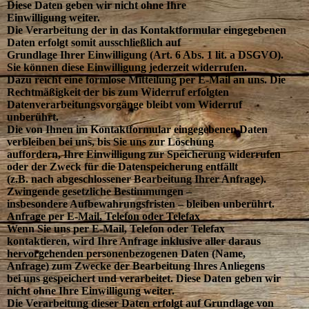
Diese Daten geben wir nicht ohne Ihre
Einwilligung weiter.
Die Verarbeitung der in das Kontaktformular eingegebenen
Daten erfolgt somit ausschließlich auf
Grundlage Ihrer Einwilligung (Art. 6 Abs. 1 lit. a DSGVO).
Sie können diese Einwilligung jederzeit widerrufen.
Dazu reicht eine formlose Mitteilung per E-Mail an uns. Die
Rechtmäßigkeit der bis zum Widerruf erfolgten
Datenverarbeitungsvorgänge bleibt vom Widerruf
unberührt.
Die von Ihnen im Kontaktformular eingegebenen Daten
verbleiben bei uns, bis Sie uns zur Löschung
auffordern, Ihre Einwilligung zur Speicherung widerrufen
oder der Zweck für die Datenspeicherung entfällt
(z.B. nach abgeschlossener Bearbeitung Ihrer Anfrage).
Zwingende gesetzliche Bestimmungen –
insbesondere Aufbewahrungsfristen – bleiben unberührt.
Anfrage per E-Mail, Telefon oder Telefax
Wenn Sie uns per E-Mail, Telefon oder Telefax
kontaktieren, wird Ihre Anfrage inklusive aller daraus
hervorgehenden personenbezogenen Daten (Name,
Anfrage) zum Zwecke der Bearbeitung Ihres Anliegens
bei uns gespeichert und verarbeitet. Diese Daten geben wir
nicht ohne Ihre Einwilligung weiter.
Die Verarbeitung dieser Daten erfolgt auf Grundlage von