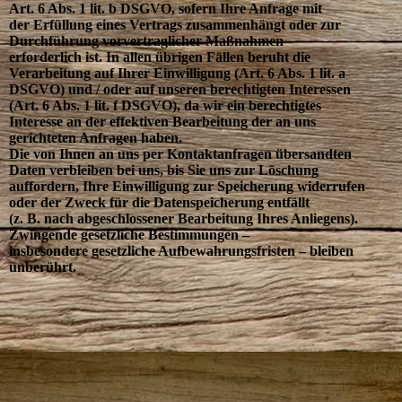
Art. 6 Abs. 1 lit. b DSGVO, sofern Ihre Anfrage mit
der Erfüllung eines Vertrags zusammenhängt oder zur
Durchführung vorvertraglicher Maßnahmen
erforderlich ist. In allen übrigen Fällen beruht die
Verarbeitung auf Ihrer Einwilligung (Art. 6 Abs. 1 lit. a
DSGVO) und / oder auf unseren berechtigten Interessen
(Art. 6 Abs. 1 lit. f DSGVO), da wir ein berechtigtes
Interesse an der effektiven Bearbeitung der an uns
gerichteten Anfragen haben.
Die von Ihnen an uns per Kontaktanfragen übersandten
Daten verbleiben bei uns, bis Sie uns zur Löschung
auffordern, Ihre Einwilligung zur Speicherung widerrufen
oder der Zweck für die Datenspeicherung entfällt
(z. B. nach abgeschlossener Bearbeitung Ihres Anliegens).
Zwingende gesetzliche Bestimmungen –
insbesondere gesetzliche Aufbewahrungsfristen – bleiben
unberührt.