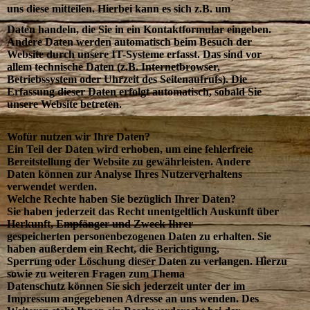
uns diese mitteilen. Hierbei kann es sich z.B. um
Daten handeln, die Sie in ein Kontaktformular eingeben.
Andere Daten werden automatisch beim Besuch der
Website durch unsere IT-Systeme erfasst. Das sind vor
allem technische Daten (z.B. Internetbrowser,
Betriebssystem oder Uhrzeit des Seitenaufrufs). Die
Erfassung dieser Daten erfolgt automatisch, sobald Sie
unsere Website betreten.
Wofür nutzen wir Ihre Daten?
Ein Teil der Daten wird erhoben, um eine fehlerfreie
Bereitstellung der Website zu gewährleisten. Andere
Daten können zur Analyse Ihres Nutzerverhaltens
verwendet werden.
Welche Rechte haben Sie bezüglich Ihrer Daten?
Sie haben jederzeit das Recht unentgeltlich Auskunft über
Herkunft, Empfänger und Zweck Ihrer
gespeicherten personenbezogenen Daten zu erhalten. Sie
haben außerdem ein Recht, die Berichtigung,
Sperrung oder Löschung dieser Daten zu verlangen. Hierzu
sowie zu weiteren Fragen zum Thema
Datenschutz können Sie sich jederzeit unter der im
Impressum angegebenen Adresse an uns wenden. Des