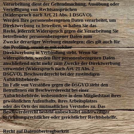
Verarbeitung dient der Geltendmachung, Ausübung oder
Verteidigung von Rechtsansprüchen
(Widerspruch nach Art. 21 Abs. 1 DSGVO).
Werden Ihre personenbezogenen Daten verarbeitet, um
Direktwerbung zu betreiben, so haben Sie das
Recht, jederzeit Widerspruch gegen die Verarbeitung Sie
betreffender personenbezogener Daten zum
Zwecke derartiger Werbung einzulegen; dies gilt auch für
das Profiling, soweit es mit solcher
Direktwerbung in Verbindung steht. Wenn Sie
widersprechen, werden Ihre personenbezogenen Daten
anschließend nicht mehr zum Zwecke der Direktwerbung
verwendet (Widerspruch nach Art. 21 Abs. 2
DSGVO). Beschwerderecht bei der zuständigen
Aufsichtsbehörde
Im Falle von Verstößen gegen die DSGVO steht den
Betroffenen ein Beschwerderecht bei einer
Aufsichtsbehörde, insbesondere in dem Mitgliedstaat ihres
gewöhnlichen Aufenthalts, ihres Arbeitsplatzes
oder des Orts des mutmaßlichen Verstoßes zu. Das
Beschwerderecht besteht unbeschadet anderweitiger
verwaltungsrechtlicher oder gerichtlicher Rechtsbehelfe.
Recht auf Datenübertragbarkeit